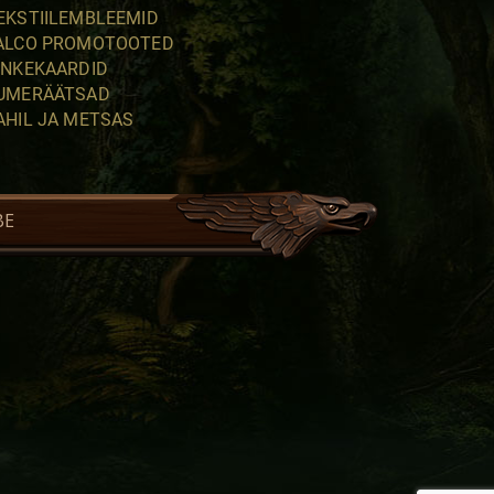
EKSTIILEMBLEEMID
ALCO PROMOTOOTED
INKEKAARDID
UMERÄÄTSAD
AHIL JA METSAS
BE