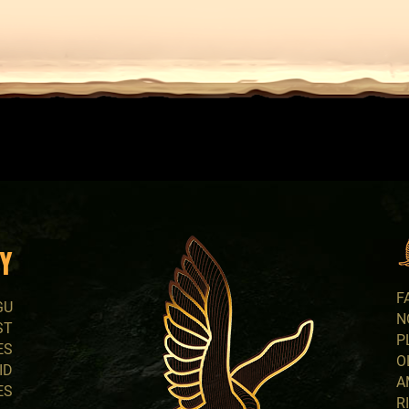
Y
F
GU
N
ST
P
ES
O
ID
A
ES
R