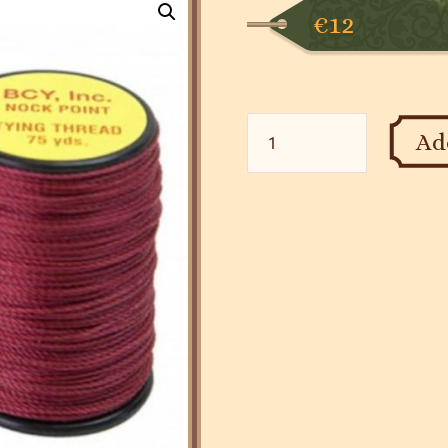
€12
BCY
Ad
Nock
Point
Tying
Thread
kogus