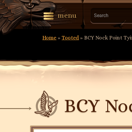
Search
menu
form
Home
»
Tooted
»
BCY Nock Point Ty
BCY Noc