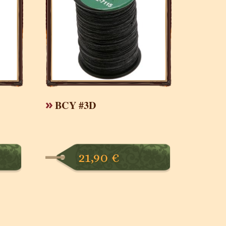
BCY #3D
21,90
€