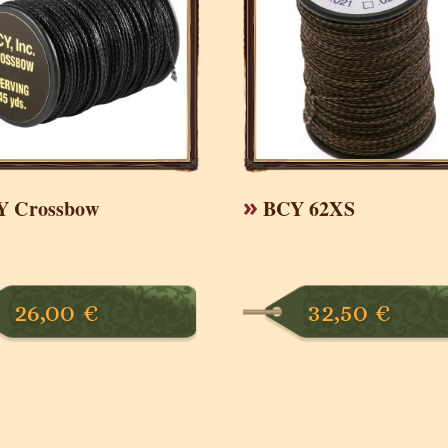
Y Crossbow
BCY 62XS
26,00
€
32,50
€