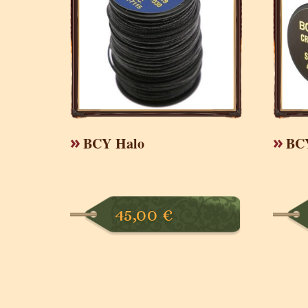
BCY Halo
BC
45,00
€