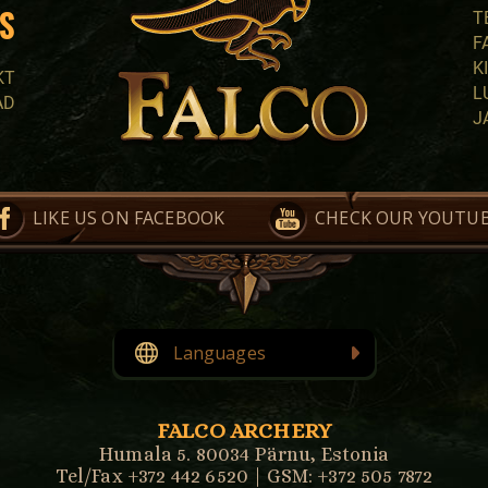
S
T
F
K
KT
L
AD
J
LIKE US ON FACEBOOK
CHECK OUR YOUTU
Languages
English
Eesti
FALCO ARCHERY
Humala 5. 80034 Pärnu, Estonia
Tel/Fax +372 442 6520 | GSM: +372 505 7872